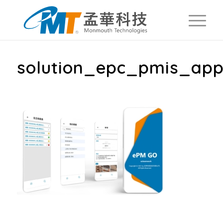
solution_epc_pmis_app