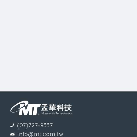
(07)727-9337
info@mt.com.tw