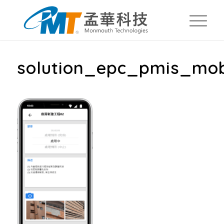
solution_epc_pmis_mob