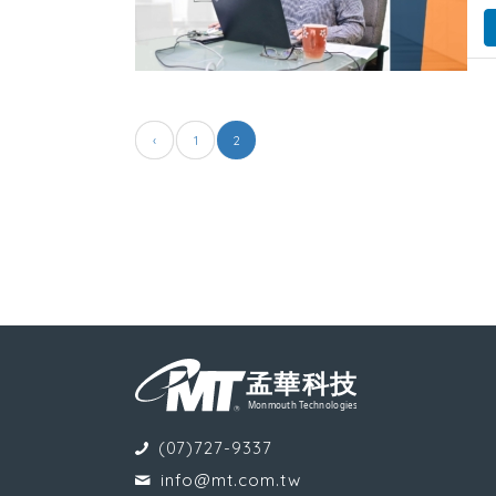
‹
1
2
(07)727-9337
info@mt.com.tw