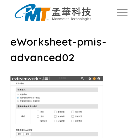
eWorksheet-pmis-
advanced02