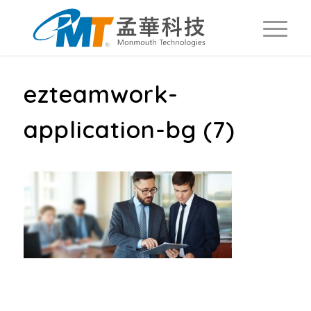
ezteamwork-
application-bg (7)