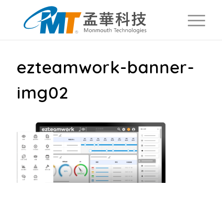
ezteamwork-banner-
img02