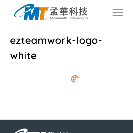
ezteamwork-logo-
white