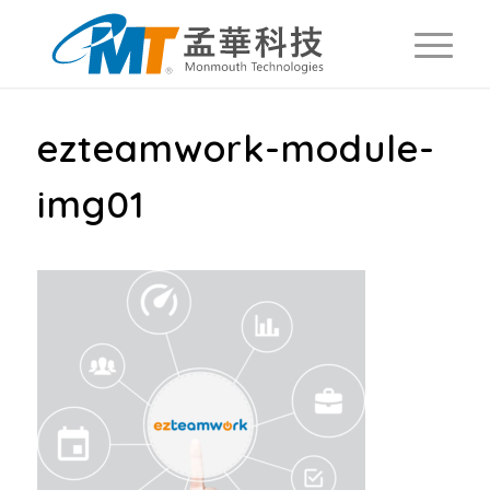
ezteamwork-module-
img01