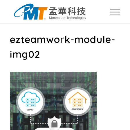
ezteamwork-module-
img02