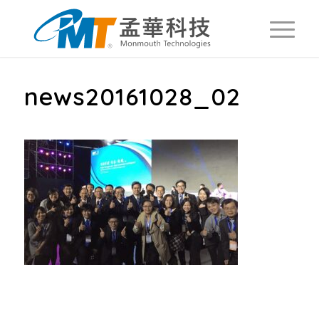
news20161028_02