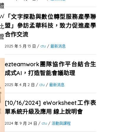
體
W
「文字探勘與數位轉型服務產學聯
盟」參訪孟華科技，致力促進產學
比
合作交流
管
2025 年 5 月 13 日
/
ctu
/
最新消息
ezteamwork團隊協作平台結合生
成式AI，打造智能會議助理
2025 年 4 月 2 日
/
ctu
/
最新消息
[10/16/2024] eWorksheet工作表
單系統升級及應用 線上說明會
2024 年 9 月 24 日
/
ctu
/
活動與課程