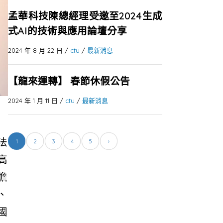
孟華科技陳總經理受邀至2024生成
式AI的技術與應用論壇分享
2024 年 8 月 22 日
/
ctu
/
最新消息
【龍來運轉】 春節休假公告
2024 年 1 月 11 日
/
ctu
/
最新消息
法
1
2
3
4
5
›
高
瞻
、
國