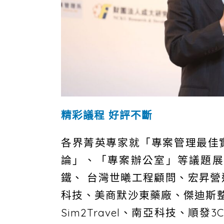
精彩議程 好評不斷
各界菁英專家就「專案管理最佳
論」、「專案辦公室」等議題展
鐵、 台灣世曦工程顧問、宏昇
科技、美商默沙東藥廠、傑迪斯整
Sim2Travel、南亞科技、順