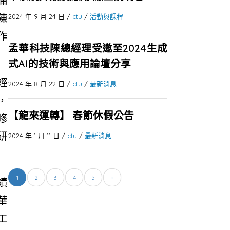
痛
陳
2024 年 9 月 24 日
/
ctu
/
活動與課程
作
孟華科技陳總經理受邀至2024生成
式AI的技術與應用論壇分享
經
2024 年 8 月 22 日
/
ctu
/
最新消息
，
【龍來運轉】 春節休假公告
修
研
2024 年 1 月 11 日
/
ctu
/
最新消息
1
2
3
4
5
›
績
華
工