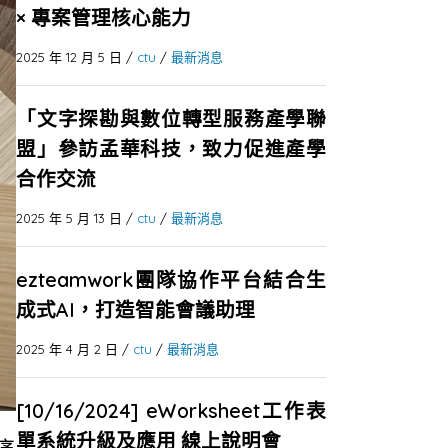
× 專案管理核心能力
2025 年 12 月 5 日
/
ctu
/
最新消息
「文字探勘與數位轉型服務產學聯
盟」參訪孟華科技，致力促進產學
合作交流
2025 年 5 月 13 日
/
ctu
/
最新消息
ezteamwork團隊協作平台結合生
成式AI，打造智能會議助理
2025 年 4 月 2 日
/
ctu
/
最新消息
[10/16/2024] eWorksheet工作表
單系統升級及應用 線上說明會