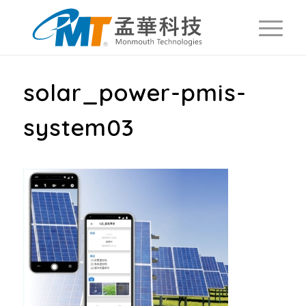
solar_power-pmis-
system03