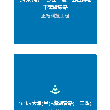
下電纜線路
正裕科技工程
位於西湖D/S之潛盾洞道
161kV大潭(甲)~梅湖管路(一工區)