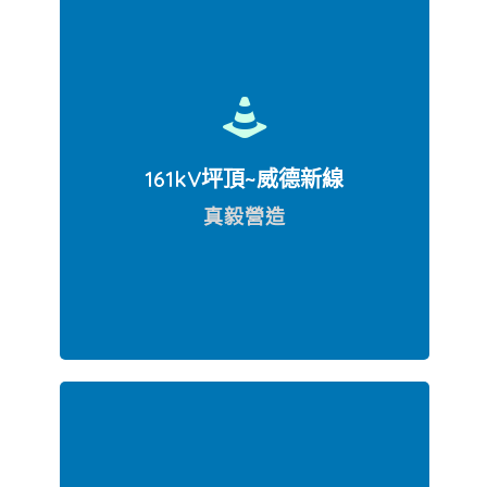
161kV坪頂~威德新線
真毅營造
桃園市蘆竹區至台竹C/S (C區)