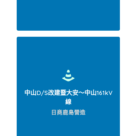
桃園市大園區台61線北上慢車道(30K)至
蘆竹遊憩區施工路線
中山D/S改建暨大安〜中山161kV
線
日商鹿島營造